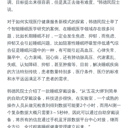
调。目标提出来很容易，但是真正去做有难度。”韩德民院士
说。
对于如何实现医疗健康服务新模式的探索，韩德民院士举了
个智能睡眠医学研究的案例。在睡眠医学领域存在很多问
题，比如长期睡眠不好，一定会发生焦虑、抑郁，而焦虑、
抑郁又会引起睡眠问题。比如阻塞性睡眠呼吸暂停低通气综
合征是睡眠问题中的一种，有可能引起高血压、心律失常、
脑卒中、心力衰竭、冠心病，还有肺动脉高压、代谢紊乱、
失眠、认知障碍、抑郁，甚至肿瘤等。目前，解决睡眠疾病
的方法特别传统，患者数量特别多，医疗条件、医疗的标准
和水平远远满足不了患者的需求。
韩德民院士介绍了一款睡眠穿戴设备。“从‘五花大绑’到简单
的自助式穿戴设备，科技进步很快。在实验室，一个成熟的
操作人员从做完检查到得到数据可能要2个小时，而用AI测一
个复杂数据大概只需要3～5秒钟。因此可以通过自助穿戴设
备，将所有的信息通过手机蓝牙跟数据平台中心对接，继而
全方位、全过程将睡眠健康管理建立起来。”