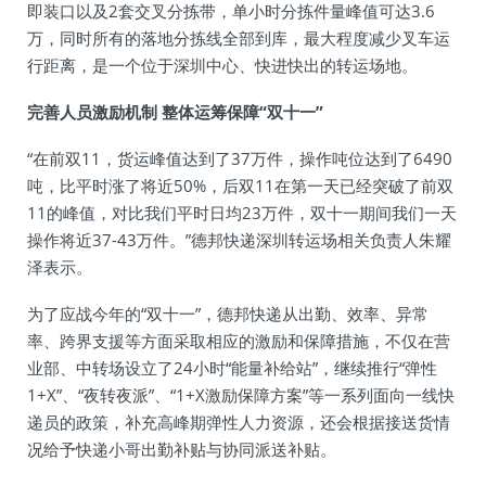
即装口以及2套交叉分拣带，单小时分拣件量峰值可达3.6
万，同时所有的落地分拣线全部到库，最大程度减少叉车运
行距离，是一个位于深圳中心、快进快出的转运场地。
完善人员激励机制 整体运筹保障“双十一”
“在前双11，货运峰值达到了37万件，操作吨位达到了6490
吨，比平时涨了将近50%，后双11在第一天已经突破了前双
11的峰值，对比我们平时日均23万件，双十一期间我们一天
操作将近37-43万件。”德邦快递深圳转运场相关负责人朱耀
泽表示。
为了应战今年的“双十一”，德邦快递从出勤、效率、异常
率、跨界支援等方面采取相应的激励和保障措施，不仅在营
业部、中转场设立了24小时“能量补给站”，继续推行“弹性
1+X”、“夜转夜派”、“1+X激励保障方案”等一系列面向一线快
递员的政策，补充高峰期弹性人力资源，还会根据接送货情
况给予快递小哥出勤补贴与协同派送补贴。