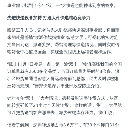
事业部，找到了今年“双十一”大快递也能神速到家的答案。
先进快递设备加持 打造大件快递核心竞争力
跟随工作人员，记者首先来到德邦快递深圳事业部，迎面而
来的就是整墙“收派作战指挥室“智慧大屏，可视化的实时监
控当日到达、派送妥投、滞留清理等快递情况，同时实时传
输货仓中心监控画面，实现全流程线上远程管理和运作。
“截止11月1日凌晨一点，第一波‘双十一’物流高峰我们的全国
订单量就有2600多个品类，当日订单量为平时的3倍多。深
圳区域货量通过智慧大屏远程传输到总部，助力及时调整相
应货物规划。”德邦快递深圳事业部政委陈卫介绍。
针对今年“双十一”大考情况，德邦及时调整转货方式，从夜
间转货延长至24小时全天候转货，“这样的话，我们一大早就
可以把货送到客户那里去，减少末端库存压力。”陈卫说。
记者了解到，深圳转运场占地3.6万平，有39个即卸口31个