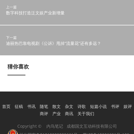
上一篇
数字科技打造泛文娱产业新增量
下一篇
迪丽热巴靠电视剧《公诉》甩掉“流量花”还有多远？
猜你喜欢
首页
征稿
书讯
随笔
散文
杂文
诗歌
短篇小说
书评
娱评
商评
产业
商讯
关于我们
Copyright © 内鸟笔记 成都国文互动科技有限公司