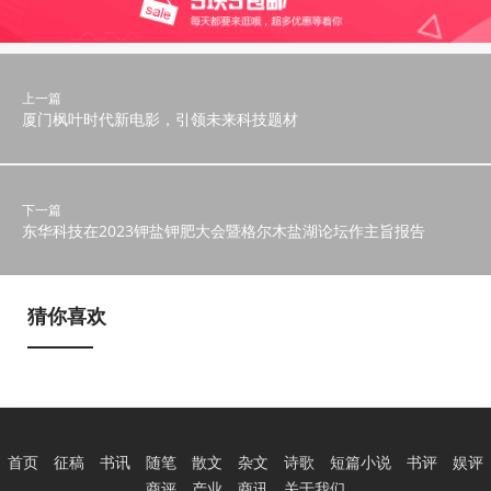
上一篇
厦门枫叶时代新电影，引领未来科技题材
下一篇
东华科技在2023钾盐钾肥大会暨格尔木盐湖论坛作主旨报告
猜你喜欢
首页
征稿
书讯
随笔
散文
杂文
诗歌
短篇小说
书评
娱评
商评
产业
商讯
关于我们