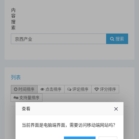
内
容
搜
索
搜索
列表
时间排序
点击排序
评论排序
评分排序
支持量排序
查看
当前界面是电脑端界面，需要访问移动端网站吗？
规模10.1亿元聚焦硬科技，京
西产业引导基金签约发布