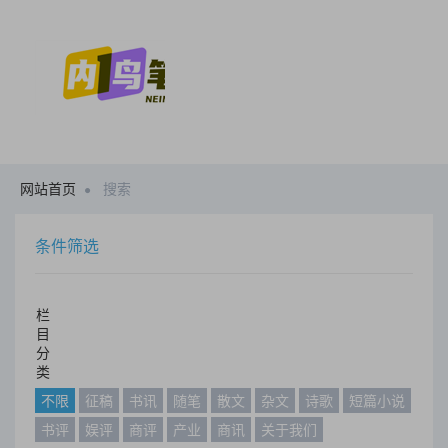
网站首页
搜索
条件筛选
栏
目
分
类
不限
征稿
书讯
随笔
散文
杂文
诗歌
短篇小说
书评
娱评
商评
产业
商讯
关于我们