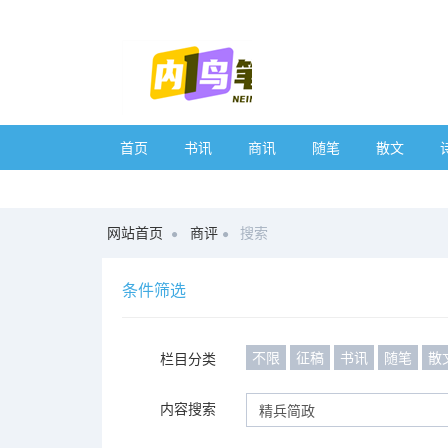
首页
书讯
商讯
随笔
散文
网站首页
商评
搜索
条件筛选
不限
征稿
书讯
随笔
散
栏目分类
内容搜索