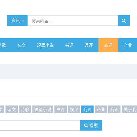
资讯
诗歌
杂文
短篇小说
书评
娱评
商评
产业
文
杂文
诗歌
短篇小说
书评
娱评
商评
产业
商讯
关于我
搜索