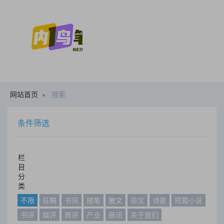
网站首页
搜索
条件筛选
栏
目
分
类
不限
征稿
书讯
随笔
散文
杂文
诗歌
短篇小说
书评
娱评
商评
产业
商讯
关于我们