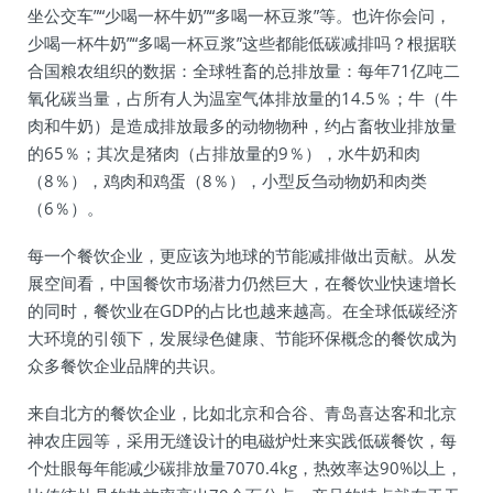
坐公交车”“少喝一杯牛奶”“多喝一杯豆浆”等。也许你会问，
少喝一杯牛奶”“多喝一杯豆浆”这些都能低碳减排吗？根据联
合国粮农组织的数据：全球牲畜的总排放量：每年71亿吨二
氧化碳当量，占所有人为温室气体排放量的14.5％；牛（牛
肉和牛奶）是造成排放最多的动物物种，约占畜牧业排放量
的65％；其次是猪肉（占排放量的9％），水牛奶和肉
（8％），鸡肉和鸡蛋（8％），小型反刍动物奶和肉类
（6％）。
每一个餐饮企业，更应该为地球的节能减排做出贡献。从发
展空间看，中国餐饮市场潜力仍然巨大，在餐饮业快速增长
的同时，餐饮业在GDP的占比也越来越高。在全球低碳经济
大环境的引领下，发展绿色健康、节能环保概念的餐饮成为
众多餐饮企业品牌的共识。
来自北方的餐饮企业，比如北京和合谷、青岛喜达客和北京
神农庄园等，采用无缝设计的电磁炉灶来实践低碳餐饮，每
个灶眼每年能减少碳排放量7070.4kg，热效率达90%以上，