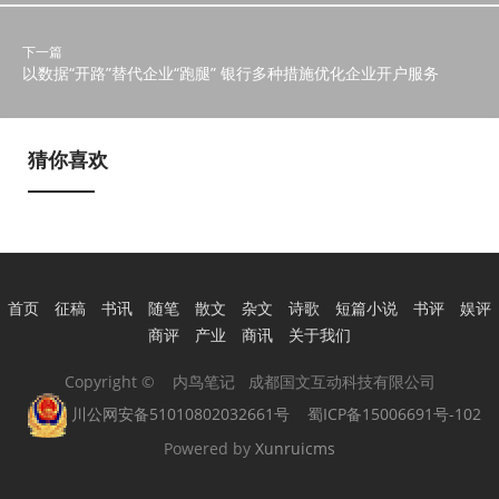
下一篇
以数据“开路”替代企业“跑腿” 银行多种措施优化企业开户服务
猜你喜欢
首页
征稿
书讯
随笔
散文
杂文
诗歌
短篇小说
书评
娱评
商评
产业
商讯
关于我们
Copyright © 内鸟笔记 成都国文互动科技有限公司
川公网安备51010802032661号
蜀ICP备15006691号-102
Powered by
Xunruicms