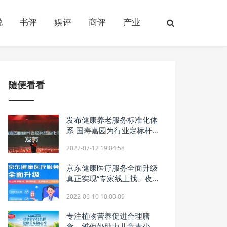
说
书评
娱评
商评
产业
随便看看
发布健康养老服务标准化体
系 国寿嘉园为行业定标杆为
未来拓空间
2022-07-12 19:04:58
京东健康医疗服务全面升级
真正实现“专家线上找、夜诊
即时看、医生秒应答”
2022-06-10 10:00:09
专注植物营养促进合理膳
食，维他奶助力儿童青少年