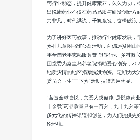
药行业动态，提升健康素养，久久为功，
出悦康药业不仅在药品品质与研发创新方
力非凡，时代洪流，千帆竞发，奋楫破浪
为了讲好医药故事，推动行业健康发展，早
乡村儿童图书馆公益活动，向偏远贫困山区学
年全国老年志愿服务暨“银铃行动”乡村振兴
团党委为秦皇岛养老院捐助爱心物资；20
地质灾情的地区捐赠抗洪物资。定期为大
委员会卫生“三下乡”活动捐赠常用药品。
“营造全球喜悦，关爱人类健康”是悦康药
十余载“药品质量只有一百分，九十九分等
多元化的传播渠道和创意，为人们提供更
论环境。